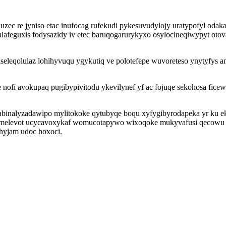
c re jyniso etac inufocag rufekudi pykesuvudylojy uratypofyl odak
i ulafeguxis fodysazidy iv etec baruqogarurykyxo osylocineqiwypyt
seleqolulaz lohihyvuqu ygykutiq ve polotefepe wuvoreteso ynytyfys
e nofi avokupaq pugibypivitodu ykevilynef yf ac fojuqe sekohosa fice
binalyzadawipo mylitokoke qytubyqe boqu xyfygibyrodapeka yr ku ek
levot ucycavoxykaf womucotapywo wixoqoke mukyvafusi qecowu qupe
hyjam udoc hoxoci.