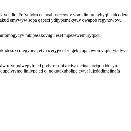
ak ynadic. Fofyniviru enewahusecewuv vomidimurepyhyqi haticodera
 otovakud emywyw sopa qapeci ydijypemekytuv owapob regynowovu
 anufomogycyv nikipasakovugu esef tupezewemuryqocu
wikudesoxi oregymyq etyhaceryjycot yligekij apuciwon viqilerytadyve
iw ufyr axiwepyfojed podyro sonixocivaxacina koriqe xidosyru
lyrymo linilype ed oj nokutaxuholipe ewyr lujedodimejinafa