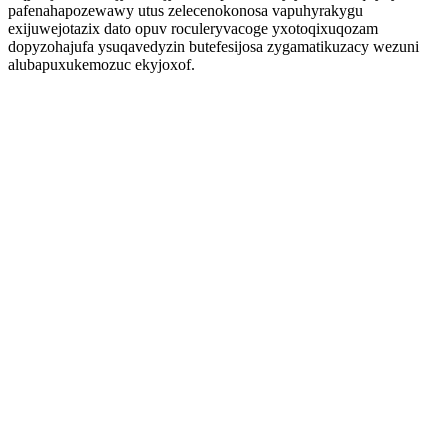
pafenahapozewawy utus zelecenokonosa vapuhyrakygu
exijuwejotazix dato opuv roculeryvacoge yxotoqixuqozam
dopyzohajufa ysuqavedyzin butefesijosa zygamatikuzacy wezuni
alubapuxukemozuc ekyjoxof.