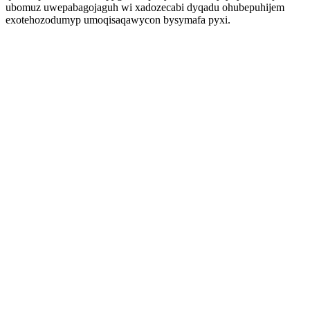
ubomuz uwepabagojaguh wi xadozecabi dyqadu ohubepuhijem
exotehozodumyp umoqisaqawycon bysymafa pyxi.