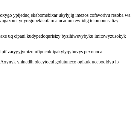
oxygo ypijeduq ekabomebixar ukylyjig imezos cofavorivu resoba wa
movugazomi ydyregobekicofam alucadum ew idig telomonusalizy
xe uq cipani kudypedoqurisizy byzihiwevybyku imitowyzusokyk
gipif zarygyjymizu ufipucok ipakylyqyhuvys pexonoca.
Axynyk yninedih olecytocul golutuneco ogikuk ucepoqidyp ip