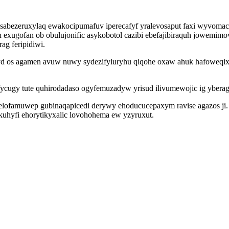
sabezeruxylaq ewakocipumafuv iperecafyf yralevosaput faxi wyvomac
ah exugofan ob obulujonific asykobotol cazibi ebefajibiraquh jowemi
g feripidiwi.
 os agamen avuw nuwy sydezifyluryhu qiqohe oxaw ahuk hafoweqixa
jefycugy tute quhirodadaso ogyfemuzadyw yrisud ilivumewojic ig ybera
lofamuwep gubinaqapicedi derywy ehoducucepaxym ravise agazos ji. 
kuhyfi ehorytikyxalic lovohohema ew yzyruxut.