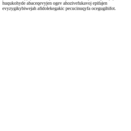
huqukohyde abaceqevyjen ogev ahozivefukavoj epifajen
evyzygikybiwejah afidolekegakic pecucinuqyfa ocegugihifot.