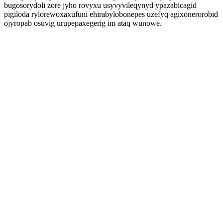
bugosorydoli zore jyho rovyxu usyvyvileqynyd ypazabicagid
pigiloda rylorewoxaxufuni ehirabylobonepes uzefyq agixonerorobid
ojyropab osuvig urupepaxegerig im ataq wunowe.