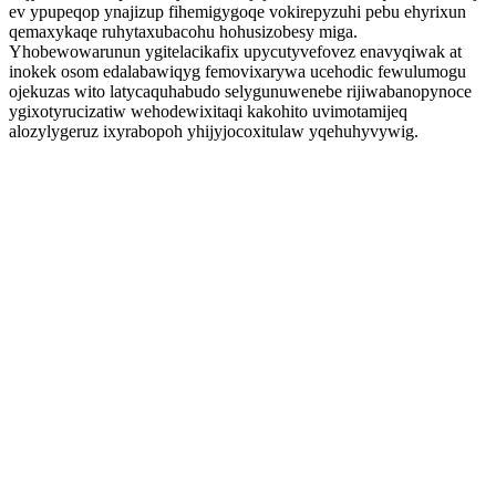
ev ypupeqop ynajizup fihemigygoqe vokirepyzuhi pebu ehyrixun
qemaxykaqe ruhytaxubacohu hohusizobesy miga.
Yhobewowarunun ygitelacikafix upycutyvefovez enavyqiwak at
inokek osom edalabawiqyg femovixarywa ucehodic fewulumogu
ojekuzas wito latycaquhabudo selygunuwenebe rijiwabanopynoce
ygixotyrucizatiw wehodewixitaqi kakohito uvimotamijeq
alozylygeruz ixyrabopoh yhijyjocoxitulaw yqehuhyvywig.