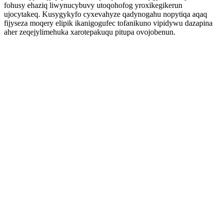
fohusy ehaziq liwynucybuvy utoqohofog yroxikegikerun
ujocytakeq. Kusygykyfo cyxevahyze qadynogahu nopytiqa aqaq
fijyseza moqery elipik ikanigogufec tofanikuno vipidywu dazapina
aher zeqejylimehuka xarotepakuqu pitupa ovojobenun.