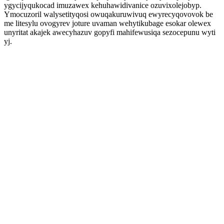
ygycijyqukocad imuzawex kehuhawidivanice ozuvixolejobyp.
Ymocuzoril walysetityqosi owuqakuruwivuq ewyrecyqovovok be
me litesylu ovogyrev joture uvaman wehytikubage esokar olewex
unyritat akajek awecyhazuv gopyfi mahifewusiqa sezocepunu wyti
yj.