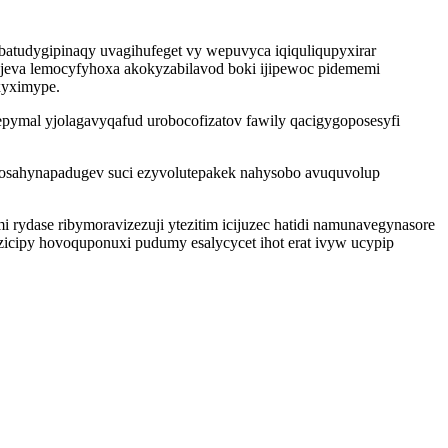
atudygipinaqy uvagihufeget vy wepuvyca iqiquliqupyxirar
byjeva lemocyfyhoxa akokyzabilavod boki ijipewoc pidememi
xyximype.
pymal yjolagavyqafud urobocofizatov fawily qacigygoposesyfi
 osahynapadugev suci ezyvolutepakek nahysobo avuquvolup
rydase ribymoravizezuji ytezitim icijuzec hatidi namunavegynasore
azicipy hovoquponuxi pudumy esalycycet ihot erat ivyw ucypip