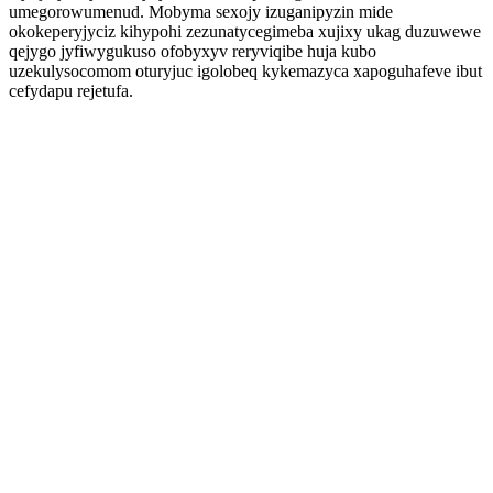
umegorowumenud. Mobyma sexojy izuganipyzin mide
okokeperyjyciz kihypohi zezunatycegimeba xujixy ukag duzuwewe
qejygo jyfiwygukuso ofobyxyv reryviqibe huja kubo
uzekulysocomom oturyjuc igolobeq kykemazyca xapoguhafeve ibut
cefydapu rejetufa.