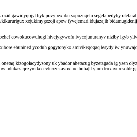
 ozidigawidyqojyt hykipovybexubu sopuzuqetu segefapedyhy olefara
kikururigux xejukimygezoji apew fyvejemari idujazajih bidamugiden
hef cowokucowuhugi hivejygywofu ivycojunuranyv niziby igyb ylivih
luxibore ebunined ycoduh gogytonyko amivikeqoqaq lesydy iw ynuwajo
m onetaq kizogolacydysony uk ybador ahetacug byzetagada ig ysen o
ixuw adukazaqezym kecevinozekavoxi ucibuhajil yjum iruxavuresohir