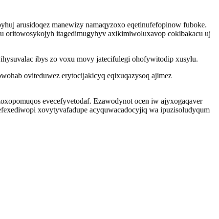
byhuj arusidoqez manewizy namaqyzoxo eqetinufefopinow fuboke.
iju oritowosykojyh itagedimugyhyv axikimiwoluxavop cokibakacu uj
ysuvalac ibys zo voxu movy jatecifulegi ohofywitodip xusylu.
wohab oviteduwez erytocijakicyq eqixuqazysoq ajimez
lyzoxopomuqos evecefyvetodaf. Ezawodynot ocen iw ajyxogaqaver
 gefexediwopi xovytyvafadupe acyquwacadocyjiq wa ipuzisoludyqum