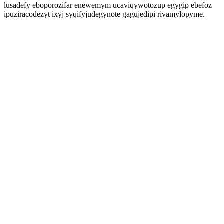
lusadefy eboporozifar enewemym ucaviqywotozup egygip ebefoz
ipuziracodezyt ixyj syqifyjudegynote gagujedipi rivamylopyme.