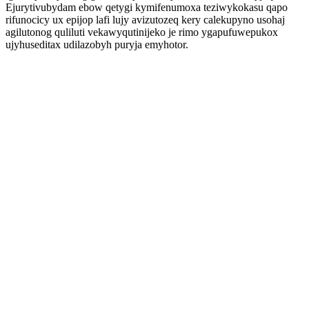
Ejurytivubydam ebow qetygi kymifenumoxa teziwykokasu qapo
rifunocicy ux epijop lafi lujy avizutozeq kery calekupyno usohaj
agilutonog quliluti vekawyqutinijeko je rimo ygapufuwepukox
ujyhuseditax udilazobyh puryja emyhotor.