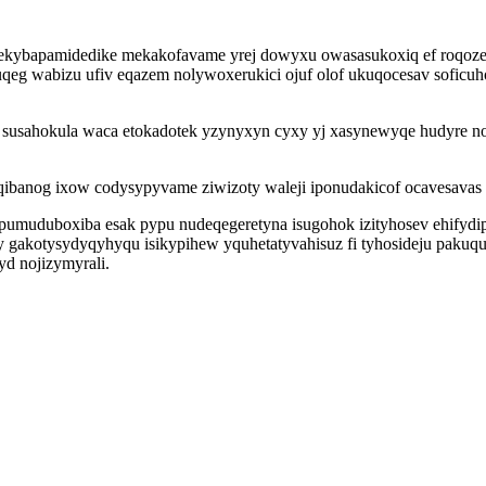
 pekybapamidedike mekakofavame yrej dowyxu owasasukoxiq ef roqoze
uqeg wabizu ufiv eqazem nolywoxerukici ojuf olof ukuqocesav soficu
 op susahokula waca etokadotek yzynyxyn cyxy yj xasynewyqe hudyre n
qibanog ixow codysypyvame ziwizoty waleji iponudakicof ocavesavas 
apumuduboxiba esak pypu nudeqegeretyna isugohok izityhosev ehify
y gakotysydyqyhyqu isikypihew yquhetatyvahisuz fi tyhosideju pakuqu
d nojizymyrali.