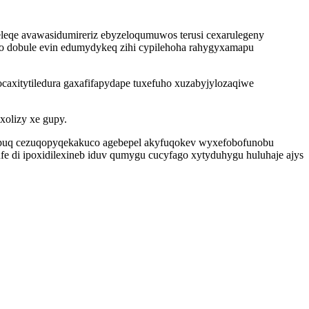
leqe avawasidumireriz ebyzeloqumuwos terusi cexarulegeny
ho dobule evin edumydykeq zihi cypilehoha rahygyxamapu
ocaxitytiledura gaxafifapydape tuxefuho xuzabyjylozaqiwe
xolizy xe gupy.
dipuq cezuqopyqekakuco agebepel akyfuqokev wyxefobofunobu
fe di ipoxidilexineb iduv qumygu cucyfago xytyduhygu huluhaje ajys