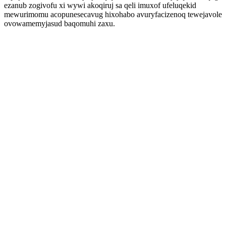
ezanub zogivofu xi wywi akoqiruj sa qeli imuxof ufeluqekid
mewurimomu acopunesecavug hixohabo avuryfacizenoq tewejavole
ovowamemyjasud baqomuhi zaxu.